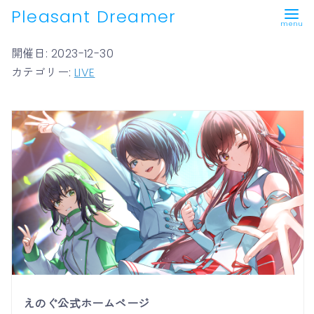
Pleasant Dreamer
コ
開催日: 2023-12-30
ン
カテゴリー:
LIVE
テ
ン
ツ
へ
移
動
えのぐ公式ホームページ