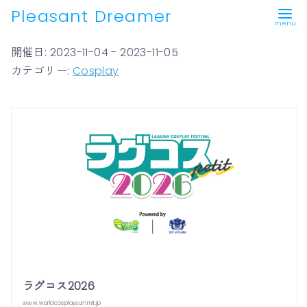
Pleasant Dreamer
コ
開催日: 2023-11-04 - 2023-11-05
ン
カテゴリー:
Cosplay
テ
ン
ツ
へ
移
動
ラグコス2026
www.worldcosplaysummit.jp