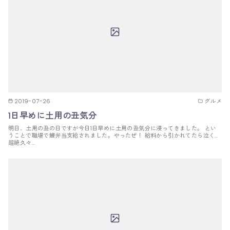
2019-07-26
グルメ
1日早めに土用の丑気分
明日、土用の丑の日ですが今日1日早めに土用の丑気分に浸ってきました。 とい
うことで職場で鰻弁当支給されました。やったぜ！ 給料から引かれてたら泣く…
超絶久々…