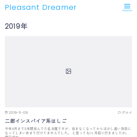
Pleasant Dreamer
コ
2019年
ン
テ
ン
ツ
へ
移
動
2019-11-09
グルメ
二郎インスパイア系はしご
今年4月まで3年間住んでた名古屋ですが、住まなくなってからは少し遠い存在に
なってしまいあまり行けてませんでした。 と言っても1ヶ月前に行きましたが。