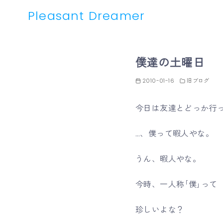
Pleasant Dreamer
コ
ン
僕達の土曜日
テ
ン
2010-01-16
旧ブログ
ツ
へ
今日は友達とどっか行
移
動
…、僕って暇人やな。
うん、暇人やな。
今時、一人称｢僕｣って
珍しいよな？