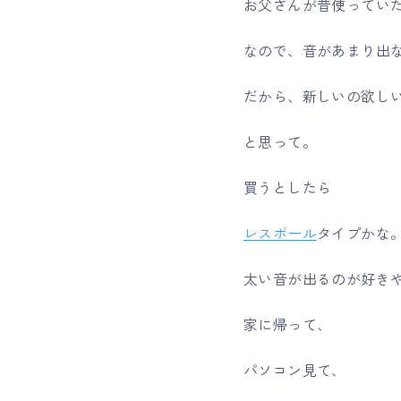
お父さんが昔使ってい
なので、音があまり出な
だから、新しいの欲し
と思って。
買うとしたら
レスポール
タイプかな
太い音が出るのが好き
家に帰って、
パソコン見て、