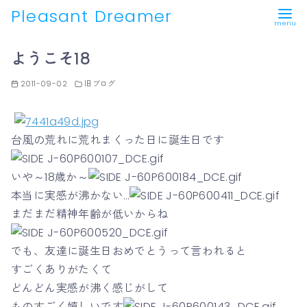
Pleasant Dreamer
コ
ようこそ18
ン
テ
2011-09-02
旧ブログ
ン
ツ
へ
台風の荒れに荒れまくった日に誕生日です
移
動
いや～18歳か～
本当に実感が沸かない…
まだまだ精神年齢が低いからね
でも、友達に誕生日おめでとうって言われると
すごくありがたくて
どんどん実感が沸く感じがして
ものすごく嬉しいです