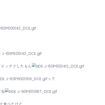
てビックリしたもん
って
すね
ク食べたけど