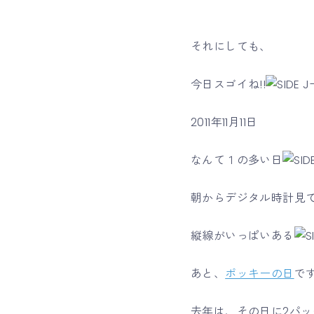
それにしても、
今日スゴイね!!
2011年11月11日
なんて１の多い日
朝からデジタル時計見
縦線がいっぱいある
あと、
ポッキーの日
で
去年は、その日に2パッ