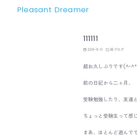
Pleasant Dreamer
コ
ン
111111
テ
ン
2011-11-11
旧ブログ
ツ
へ
超お久しぶりです(^-^*
移
動
前の日記から二ヶ月、
受験勉強したり、友達
ちょっと受験生って感
まあ、ほとんど遊んで