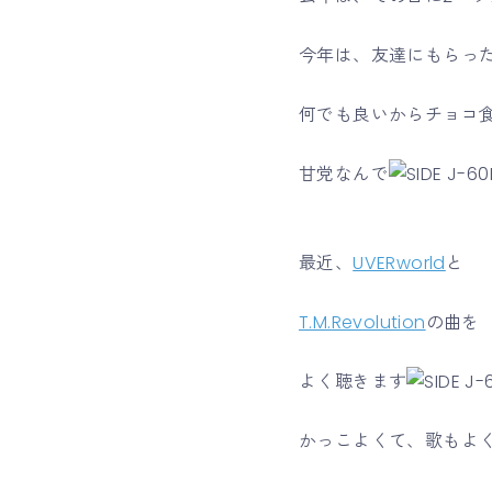
今年は、友達にもらった
何でも良いからチョコ
甘党なんで
最近、
UVERworld
と
T.M.Revolution
の曲を
よく聴きます
かっこよくて、歌もよ