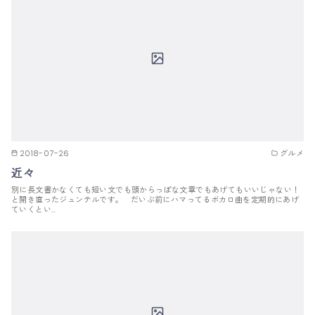
2018-07-26
グルメ
近々
別に長文書かなくても短い文でも頭からっぽな文章でもあげてもいいじゃない！
と開き直ったジュンテルです。 だいぶ前にハマってるボカロ曲を定期的にあげ
ていくとい…