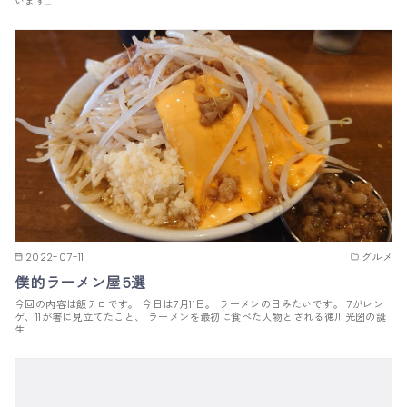
います…
2022-07-11
グルメ
僕的ラーメン屋5選
今回の内容は飯テロです。 今日は7月11日。 ラーメンの日みたいです。 7がレン
ゲ、11が箸に見立てたこと、 ラーメンを最初に食べた人物とされる徳川光圀の誕
生…