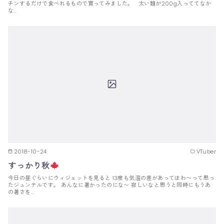
チンするだけで食べれるもので買ってみました。 太い麺が200g入っててなか
な…
2018-10-24
VTuber
すっかり秋
今日の昼ぐらいにウィジェットを見ると 13度も気温の差があってほわ〜って思っ
たジュンテルです。 あんなに暑かったのにな〜 寂しいなと思うと同時にもうあ
の暑さを…