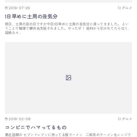
2019-07-26
グルメ
1日早めに土用の丑気分
明日、土用の丑の日ですが今日1日早めに土用の丑気分に浸ってきました。 とい
うことで職場で鰻弁当支給されました。やったぜ！ 給料から引かれてたら泣く…
超絶久々…
2019-02-08
グルメ
コンビニでハマってるもの
最近話題の セブンイレブンに売ってる豚ラーメン 二郎系のラーメンをレンジで