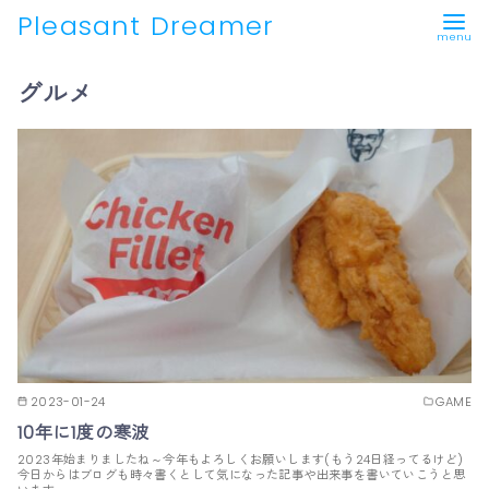
Pleasant Dreamer
コ
グルメ
ン
テ
ン
ツ
へ
移
動
2023-01-24
GAME
10年に1度の寒波
2023年始まりましたね～今年もよろしくお願いします(もう24日経ってるけど)
今日からはブログも時々書くとして気になった記事や出来事を書いていこうと思