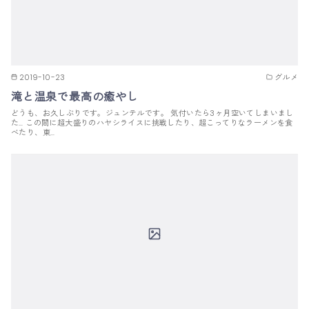
2019-10-23
グルメ
滝と温泉で最高の癒やし
どうも、お久しぶりです。ジュンテルです。 気付いたら3ヶ月空いてしまいまし
た… この間に超大盛りのハヤシライスに挑戦したり、超こってりなラーメンを食
べたり、東…