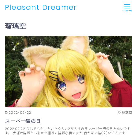
Pleasant Dreamer
コ
瑠璃空
ン
テ
ン
ツ
へ
移
動
2022-02-22
瑠璃空
スーパー猫の日
2022.02.22 これでもか！というくらい2だらけの日 スーパー猫の日みたいです
よ。 犬派か猫派どっちかと言うと猫派な僕ですが 我が家に猫(？)いるんです…