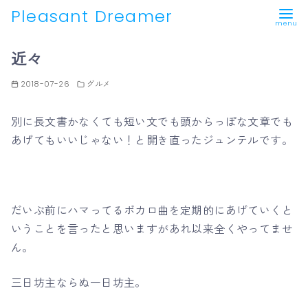
Pleasant Dreamer
コ
近々
ン
テ
2018-07-26
グルメ
ン
ツ
別に長文書かなくても短い文でも頭からっぽな文章でも
へ
あげてもいいじゃない！と開き直ったジュンテルです。
移
動
だいぶ前にハマってるボカロ曲を定期的にあげていくと
いうことを言ったと思いますがあれ以来全くやってませ
ん。
三日坊主ならぬ一日坊主。