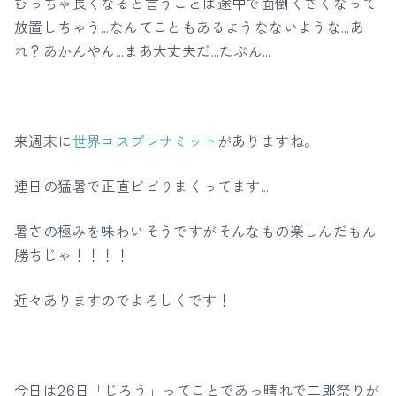
むっちゃ長くなると言うことは途中で面倒くさくなって
放置しちゃう…なんてこともあるようなないような…あ
れ？あかんやん…まあ大丈夫だ…たぶん…
来週末に
世界コスプレサミット
がありますね。
連日の猛暑で正直ビビりまくってます…
暑さの極みを味わいそうですがそんなもの楽しんだもん
勝ちじゃ！！！！
近々ありますのでよろしくです！
今日は26日「じろう」ってことであっ晴れで二郎祭りが