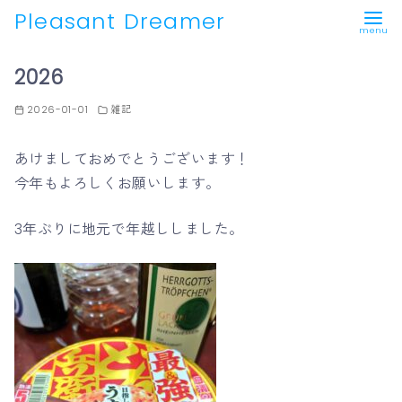
Pleasant Dreamer
コ
2026
ン
テ
2026-01-01
雑記
ン
ツ
あけましておめでとうございます！
へ
今年もよろしくお願いします。
移
動
3年ぶりに地元で年越ししました。