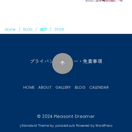
Home
BLOG
雑記
2026
プライバシーポリシー・免責事項
HOME
ABOUT
GALLERY
BLOG
CALENDAR
© 2024
Pleasant Dreamer
yStandard Theme
by
yosiakatsuki
Powered by
WordPress