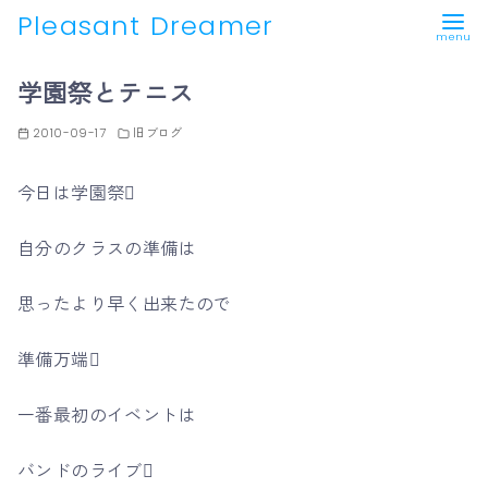
Pleasant Dreamer
コ
学園祭とテニス
ン
テ
2010-09-17
旧ブログ
ン
ツ
今日は学園祭
へ
移
自分のクラスの準備は
動
思ったより早く出来たので
準備万端
一番最初のイベントは
バンドのライブ