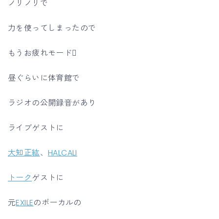
ノリノリで
力を使ってしまったので
もうお疲れモード
昼ぐらいに体育館で
ラジオの公開録音があり
ライブゲストに
大知正紘
、
HALCALI
トーク
ゲストに
元
EXILE
のボーカルの