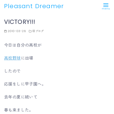
Pleasant Dreamer
コ
VICTORY!!!
ン
テ
2010-03-26
旧ブログ
ン
ツ
今日は自分の高校が
へ
移
高校野球
に出場
動
したので
応援をしに甲子園へ。
去年の夏に続いて
春も来ました。