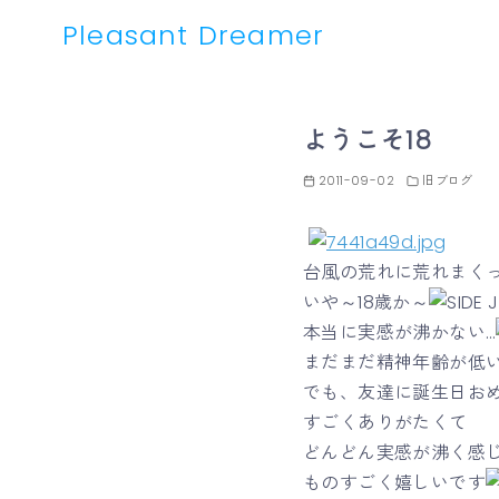
Pleasant Dreamer
コ
ン
ようこそ18
テ
ン
2011-09-02
旧ブログ
ツ
へ
移
台風の荒れに荒れまく
動
いや～18歳か～
本当に実感が沸かない…
まだまだ精神年齢が低
でも、友達に誕生日お
すごくありがたくて
どんどん実感が沸く感
ものすごく嬉しいです