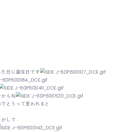
った日に誕生日です
いからね
めでとうって言われると
じがして