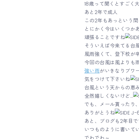
18歳って聞くとすごく
あと2年で成人
この2年もあっという
とにかく今はいくつか
頑張ることですね
そういえば今来てる台風
風雨強くて、登下校が辛
今回の台風は風よりも
強い雨
がいきなりブワ
気をつけて下さいね
台風という天からの恵
全然嬉しくないけど…
でも、メール貰ったり
ありがとうね
あと、ブログも2年目で
いつものように書いて
でわでわ～