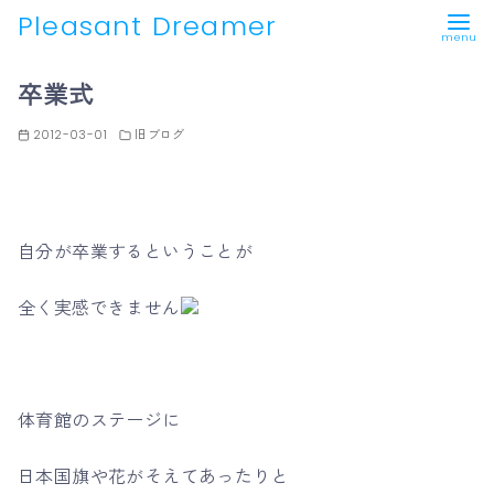
Pleasant Dreamer
コ
卒業式
ン
テ
2012-03-01
旧ブログ
ン
ツ
へ
移
自分が卒業するということが
動
全く実感できません
体育館のステージに
日本国旗や花がそえてあったりと