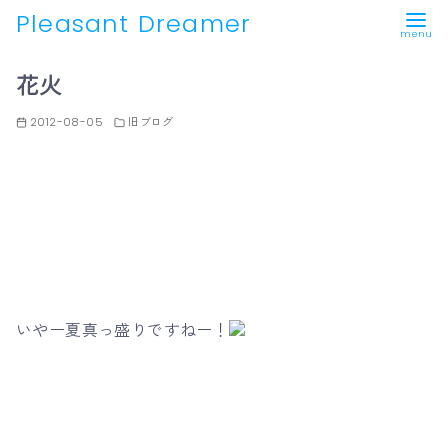
Pleasant Dreamer
コ
花火
ン
テ
2012-08-05
旧ブログ
ン
ツ
へ
移
動
いやー夏真っ盛りですねー！