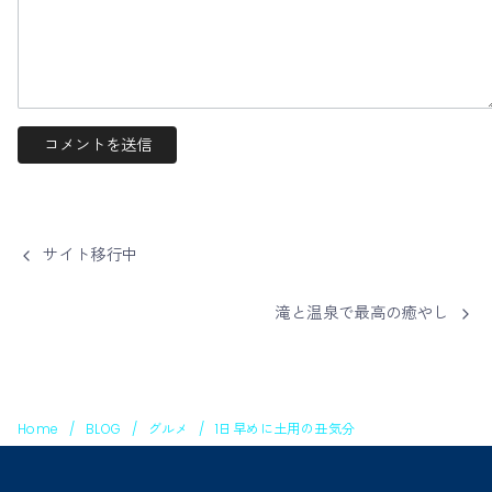
サイト移行中
滝と温泉で最高の癒やし
Home
BLOG
グルメ
1日早めに土用の丑気分