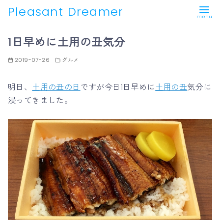
Pleasant Dreamer
コ
1日早めに土用の丑気分
ン
テ
2019-07-26
グルメ
ン
ツ
明日、
土用の丑の日
ですが今日1日早めに
土用の丑
気分に
へ
浸ってきました。
移
動