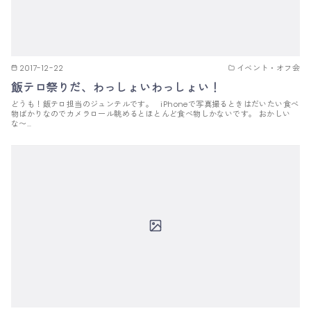
2017-12-22
イベント・オフ会
飯テロ祭りだ、わっしょいわっしょい！
どうも！飯テロ担当のジュンテルです。 iPhoneで写真撮るときはだいたい食べ
物ばかりなのでカメラロール眺めるとほとんど食べ物しかないです。 おかしい
な〜…