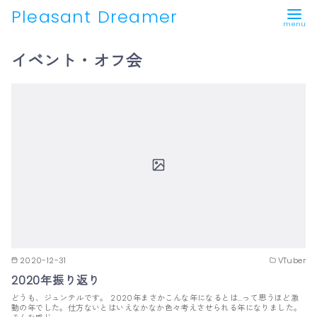
Pleasant Dreamer
コ
イベント・オフ会
ン
テ
ン
ツ
へ
移
動
2020-12-31
VTuber
2020年振り返り
どうも、ジュンテルです。 2020年まさかこんな年になるとは…って思うほど激
動の年でした。仕方ないとはいえなかなか色々考えさせられる年になりました。