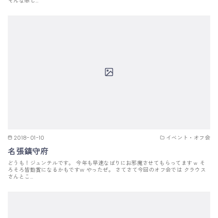
そんな感じ…
2018-01-10
イベント・オフ会
名張鎮守府
どうも！ジュンテルです。 今年も早速なばりにお邪魔させてもらってますｗ そ
ろそろ皆勤賞になるかもですw やったぜ。 さてさて今回のオフ会では クラウス
さんとこ…