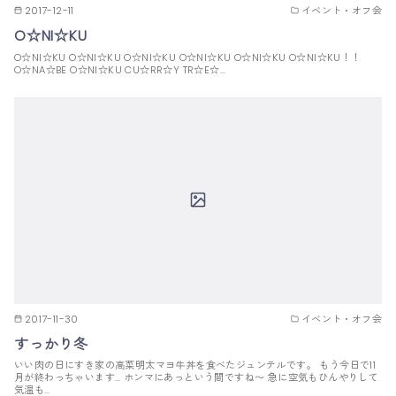
2017-12-11
イベント・オフ会
O☆NI☆KU
O☆NI☆KU O☆NI☆KU O☆NI☆KU O☆NI☆KU O☆NI☆KU O☆NI☆KU！！
O☆NA☆BE O☆NI☆KU CU☆RR☆Y TR☆E☆…
2017-11-30
イベント・オフ会
すっかり冬
いい肉の日にすき家の高菜明太マヨ牛丼を食べたジュンテルです。 もう今日で11
月が終わっちゃいます… ホンマにあっという間ですね〜 急に空気もひんやりして
気温も…