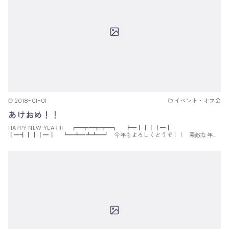
2018-01-01
イベント・オフ会
あけおめ！！
HAPPY NEW YEAR!!! ┏━┳━┳┳━┓ ┣━┃┃┃┃━┃
┃━┫┃┃┃━┃ ┗━┻━┻┻━┛ 今年もよろしくどうぞ！！ 素敵な年…