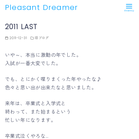
Pleasant Dreamer
コ
2011 LAST
ン
テ
2011-12-31
旧ブログ
ン
ツ
いや～、本当に激動の年でした。
へ
入試が一番大変でした。
移
動
でも、とにかく喋りまくった年やったな♪
色々と思い出が出来たなと思いました。
来年は、卒業式と入学式と
終わって、また始まるという
忙しい年になります。
卒業式泣くやろな…