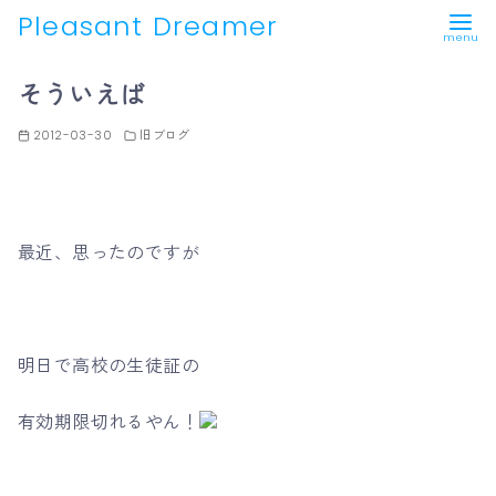
Pleasant Dreamer
コ
そういえば
ン
テ
2012-03-30
旧ブログ
ン
ツ
へ
移
最近、思ったのですが
動
明日で高校の生徒証の
有効期限切れるやん！