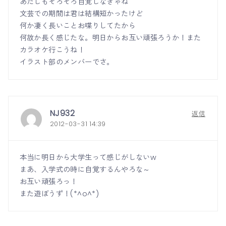
あたしもそろそろ自覚しなきゃね
文芸での期間は君は結構短かったけど
何か凄く長いことお喋りしてたから
何故か長く感じたな。明日からお互い頑張ろうか！また
カラオケ行こうね！
イラスト部のメンバーでさ。
NJ932
返信
2012-03-31 14:39
本当に明日から大学生って感じがしないw
まあ、入学式の時に自覚するんやろな～
お互い頑張ろっ！
また遊ぼうず！(*^o^*)