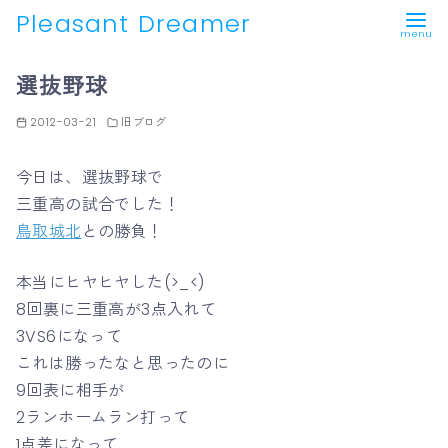
Pleasant Dreamer
コ
選抜野球
ン
テ
2012-03-21
旧ブログ
ン
ツ
今日は、選抜野球で
へ
三重高の試合でした！
移
鳥取城北
との勝負！
動
本当にヒヤヒヤした(>_<)
8回裏に三重高が3点入れて
3VS6になって
これは勝ったなと思ったのに
9回表に相手が
2ランホームラン打って
1点差になって