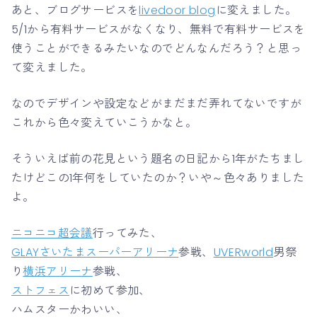
あと、ブログサービスを
livedoor blog
に変えました。
5/1から有料サービスがなくなり、無料で有料サービスを
使うことができるみたいなのでどんなんだろう？と思っ
て変えました。
なのでデザインや設定などがまだまだ弄れてないですが
これから色々変えていこうかなと。
そういえば前の花見という題名の日記から1年がたちまし
たけどこの1年何をしていたのか？いや～色々ありました
よ。
ニコニコ超会議
行ってみた、
GLAY
さいたまスーパーアリーナ
参戦、
UVERworld
男祭
り
横浜アリーナ
参戦、
ストフェス
に初めて参加、
ハムスターかわいい、