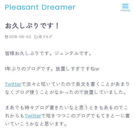
Pleasant Dreamer
コ
お久しぶりです！
ン
テ
2015-05-02
旧ブログ
ン
ツ
皆様お久しぶりです。ジュンテルです。
へ
移
1年ぶりのブログです。放置しすぎですねw
動
Twitter
で淡々と呟いていたので長文を書くことがあまり
なくブログ使うことがなかったので放置していました。
まあでも時々ブログ書きたいなと思うときもあるのでこ
れからも
Twitter
で呟きつつこのブログでもてきとーに書
いていこうかなと思います。