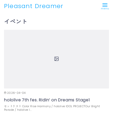
Pleasant Dreamer
コ
イベント
ン
テ
ン
ツ
へ
移
動
2026-04-04
hololive 7th fes. Ridin’ on Dreams Stage1
セットリスト Color Rise Harmony / hololive IDOL PROJECTOur Bright
Parade / hololive I…