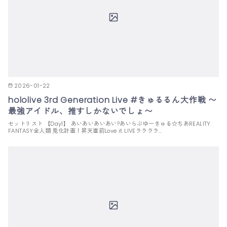
2026-01-22
hololive 3rd Generation Live #きゅるるん大作戦 〜
最強アイドル、推すしかないでしょ〜
セットリスト 【Day1】 あいあいあいあい?あいらぶゆーきゅる☆ちあREALITY
FANTASY全人類 兎化計画！昇天直前Love it LIVEララララ…