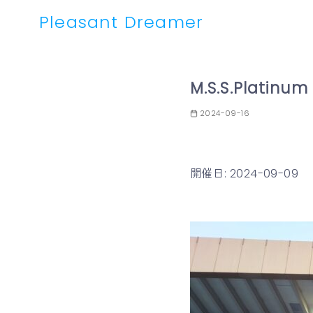
Pleasant Dreamer
コ
ン
M.S.S.Platinum
テ
ン
2024-09-16
ツ
へ
移
開催日: 2024-09-09
動