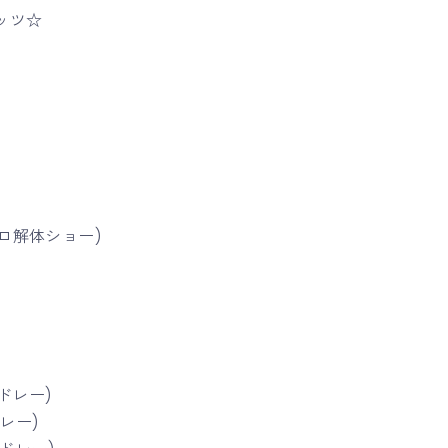
ナッツ☆
グロ解体ショー)
メドレー)
ドレー)