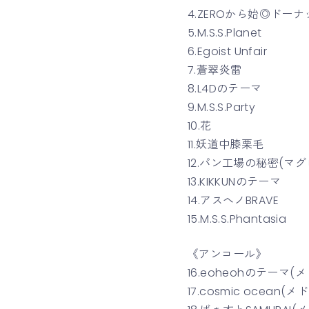
4.ZEROから始◎ドー
5.M.S.S.Planet
6.Egoist Unfair
7.蒼翠炎雷
8.L4Dのテーマ
9.M.S.S.Party
10.花
11.妖道中膝栗毛
12.パン工場の秘密(マ
13.KIKKUNのテーマ
14.アスヘノBRAVE
15.M.S.S.Phantasia
《アンコール》
16.eoheohのテーマ(
17.cosmic ocean(メ