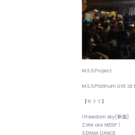
M.S.S.Project
M.S.S.Platinum LIVE a
【セトリ】
1.Freedom sky(新曲)
2.We are MSSP！
3.ENMA DANCE